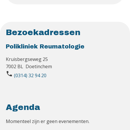
Bezoekadressen
Polikliniek Reumatologie
Kruisbergseweg 25
7002 BL Doetinchem
phone
(0314) 32 94 20
Agenda
Momenteel zijn er geen evenementen.