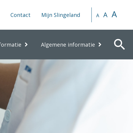
A
A
Contact
Mijn Slingeland
A
search
formatie
Algemene informatie