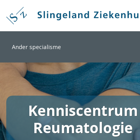
Overslaan
en
naar
de
inhoud
gaan
Ander specialisme
Kenniscentrum
Reumatologie