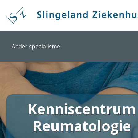
Overslaan
en
naar
de
inhoud
gaan
Ander specialisme
Kenniscentrum
Reumatologie