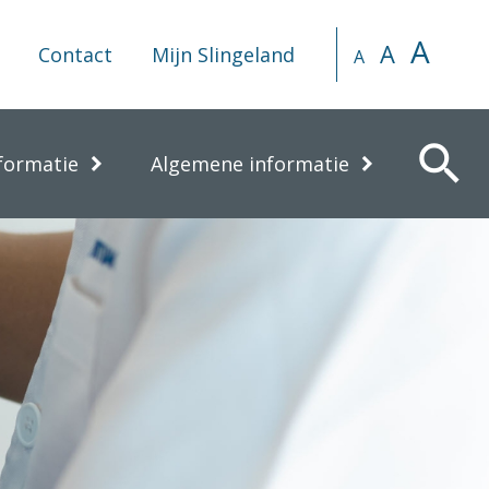
A
A
Contact
Mijn Slingeland
A
search
formatie
Algemene informatie